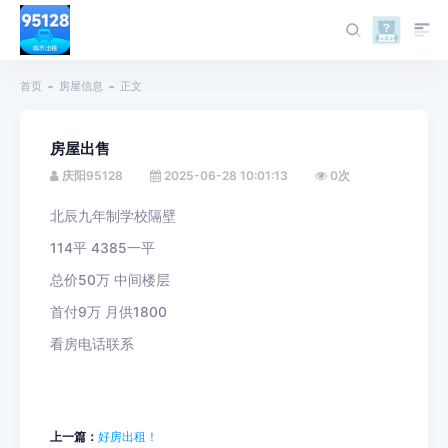
首页
房屋信息
正文
房屋出售
庆阳95128
2025-06-28 10:01:13
0
次
北辰九年制学校隔壁
​114平 4385一平
​总价50万 中间楼层
​首付9万 月供1800
看房电话联系
上一篇：
好房出租！