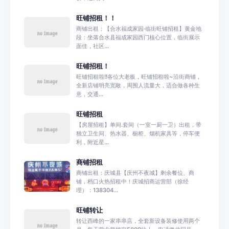
旺铺招租！！
商铺出租：【合水福成家园·临街旺铺招租】黄金地
段：坐落合水县福成家园西门核心位置，临街展示
面佳，社区...
旺铺招租！
旺铺招租啦!!各位大老板，旺铺招租啦~沿街商铺，
全新店铺明亮宽敞，周围人流量大，适合做各种生
意，交通...
旺铺招租
【房屋招租】单间.套间（一室一厨一卫）出租，带
独立卫生间、热水器、橱柜、烟机家具等，停车便
利，附近星...
商铺招租
商铺出租：庆城县【庆州不夜城】剩余餐位、商
铺，档口火热招租中！庆城招商运营部（徐经
理）：138304...
旺铺转让
转让西峰的一家串串店，全套新设备装修使用两个