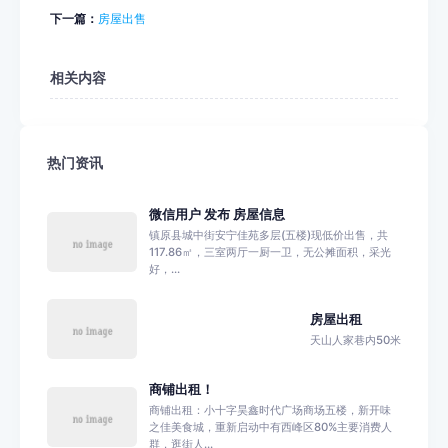
下一篇：
房屋出售
相关内容
热门资讯
微信用户 发布 房屋信息
镇原县城中街安宁佳苑多层(五楼)现低价出售，共
117.86㎡，三室两厅一厨一卫，无公摊面积，采光
好，...
房屋出租
天山人家巷内50米
商铺出租！
商铺出租：小十字昊鑫时代广场商场五楼，新开味
之佳美食城，重新启动中有西峰区80%主要消费人
群，逛街人...