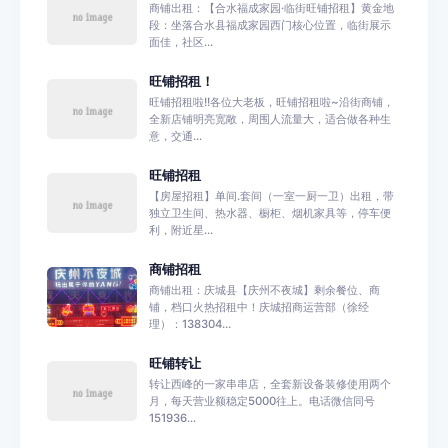
商铺出租：【合水福成家园·临街旺铺招租】黄金地
段：坐落合水县福成家园西门核心位置，临街展示
面佳，社区...
旺铺招租！
旺铺招租啦!!各位大老板，旺铺招租啦~沿街商铺，
全新店铺明亮宽敞，周围人流量大，适合做各种生
意，交通...
旺铺招租
【房屋招租】单间.套间（一室一厨一卫）出租，带
独立卫生间、热水器、橱柜、烟机家具等，停车便
利，附近星...
商铺招租
商铺出租：庆城县【庆州不夜城】剩余餐位、商
铺，档口火热招租中！庆城招商运营部（徐经
理）：138304...
旺铺转让
转让西峰的一家串串店，全套新设备装修使用两个
月，每天营业额稳定5000往上。电话微信同号
151936...