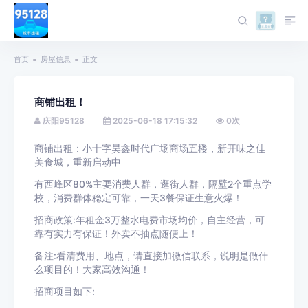
首页
房屋信息
正文
商铺出租！
庆阳95128
2025-06-18 17:15:32
0
次
商铺出租：小十字昊鑫时代广场商场五楼，新开味之佳
美食城，重新启动中
有西峰区80%主要消费人群，逛街人群，隔壁2个重点学
校，消费群体稳定可靠，一天3餐保证生意火爆！
招商政策:年租金3万整水电费市场均价，自主经营，可
靠有实力有保证！外卖不抽点随便上！
备注:看清费用、地点，请直接加微信联系，说明是做什
么项目的！大家高效沟通！
招商项目如下: