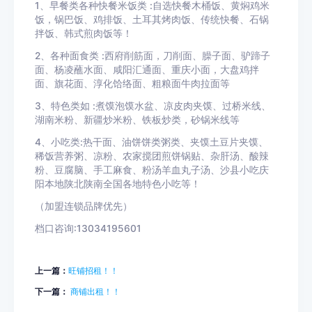
1、早餐类各种快餐米饭类 :自选快餐木桶饭、黄焖鸡米
饭，锅巴饭、鸡排饭、土耳其烤肉饭、传统快餐、石锅
拌饭、韩式煎肉饭等！
2、各种面食类 :西府削筋面，刀削面、臊子面、驴蹄子
面、杨凌蘸水面、咸阳汇通面、重庆小面，大盘鸡拌
面、旗花面、淳化饸络面、粗粮面牛肉拉面等
3、特色类如 :煮馍泡馍水盆、凉皮肉夹馍、过桥米线、
湖南米粉、新疆炒米粉、铁板炒类，砂锅米线等
4、小吃类:热干面、油饼饼类粥类、夹馍土豆片夹馍、
稀饭营养粥、凉粉、农家搅团煎饼锅贴、杂肝汤、酸辣
粉、豆腐脑、手工麻食、粉汤羊血丸子汤、沙县小吃庆
阳本地陕北陕南全国各地特色小吃等！
（加盟连锁品牌优先）
档口咨询:13034195601
上一篇：
旺铺招租！！
下一篇：
商铺出租！！