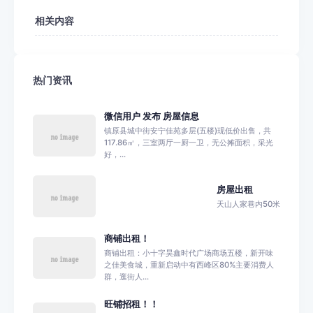
相关内容
热门资讯
微信用户 发布 房屋信息
镇原县城中街安宁佳苑多层(五楼)现低价出售，共
117.86㎡，三室两厅一厨一卫，无公摊面积，采光
好，...
房屋出租
天山人家巷内50米
商铺出租！
商铺出租：小十字昊鑫时代广场商场五楼，新开味
之佳美食城，重新启动中有西峰区80%主要消费人
群，逛街人...
旺铺招租！！