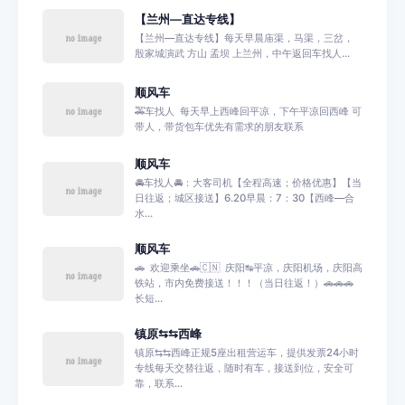
【兰州—直达专线】
【兰州—直达专线】每天早晨庙渠，马渠，三岔，
殷家城演武 方山 孟坝 上兰州，中午返回车找人...
顺风车
🚕车找人 每天早上西峰回平凉，下午平凉回西峰 可
带人，带货包车优先有需求的朋友联系
顺风车
‭🚘车找人🚘：大客司机【全程高速；价格优惠】【当
日往返；城区接送】6.20早晨：7：30【西峰—合
水...
顺风车
🚗 欢迎乘坐🚗🇨🇳 庆阳↹平凉，庆阳机场，庆阳高
铁站，市内免费接送！！！（当日往返！）🚗🚗🚗
长短...
镇原⇆⇆西峰
镇原⇆⇆西峰正规5座出租营运车，提供发票24小时
专线每天交替往返，随时有车，接送到位，安全可
靠，联系...